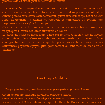
processus de Guérison peut survenir de lui-même.
Une séance de massage thaï est comme une méditation en mouvement où
chacun est renvoyé au plus profond de son être...où deux personnes entrent en
contact grâce à cette danse sacrée, communiquent avec leur corps, reflet de leur
Âme, apprennent à donner et recevoir, se connectent au rythme des
respirations pour ne plus former qu'Un...
C'est dans ce contact intime avec l'autre que nous sommes chacun renvoyer à
nos propres blessures et forces au travers de l'autre.
Le corps du massé se laisse alors guidé par le thérapeute non pas au travers
d'une série d'enchaînements de séquences mais au travers d'une
chorégraphie...une danse divine qui lui permettra de lâcher prise sur ses
souffrances physiques/psychiques pour accéder au sentiment de bien-être et
plénitude.
Les Corps Subtils:
= Corps psychiques, enveloppes non perceptibles par nos 5 sens.
On en dénombre plusieurs selon leur origine/culture.
Certains de ces Corps sont le siège de centres importants comme les Chakras,
les centres de l'Orbite Microcosmique, le Hara, la Kundalini, certains sont