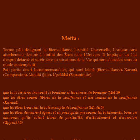
Mettā
:
Terme
pāli désignant la Bienveillance, l'Amitié Universelle, l'Amour sans
attachement destiné à l'infini des Êtres dans l'Univers. Il Implique un état
d'esprit détaché et serein face au situations de la Vie qui sont abordées sous un
mode contemplatif.
Fait partie des 4 Incommensurables, qui sont M
ettā (Bienveillance), Karunā
(Compassion), Muditā (Joie), Upekkhā (Equanimité).
que tous les êtres trouvent le bonheur et les causes du bonheur (Mettā)
que les êtres soient libérés de la souffrance et des causes de la souffrance
(Karunā)
que les êtres trouvent la joie exempte de souffrance (Muditā)
que les êtres demeurent égaux et en paix quels que soient les événements, bons ou
mauvais, qu'ils soient libres de partialité, d'attachement et d'aversion
(Uppekkhā)