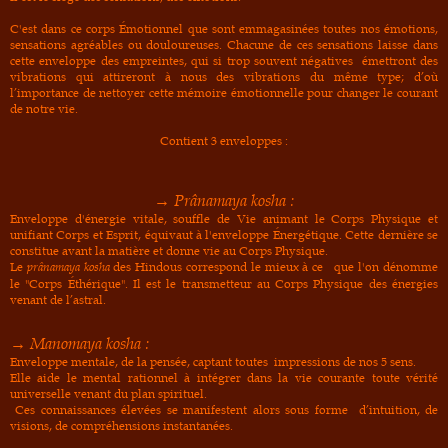
C'est dans ce corps
Émotionnel que sont emmagasinées toutes nos émotions,
sensations agréables ou douloureuses. Chacune de ces sensations laisse dans
cette enveloppe des empreintes, qui si trop souvent négatives
émettront des
vibrations qui attireront à nous des vibrations du même type; d’où
l’importance de nettoyer cette mémoire émotionnelle pour changer le courant
de notre vie.
Contient 3 enveloppes :
→ Prânamaya kosha :
Enveloppe d'énergie vitale, souffle de Vie animant le Corps
Physique et
unifiant Corps et Esprit, équivaut à l'enveloppe Énergétique. Cette dernière se
constitue avant la matière et donne vie au Corps Physique.
Le
prânamaya kosha
des Hindous correspond le mieux à ce
que l'on dénomme
le "Corps Éthérique". Il est le transmetteur au Corps Physique des énergies
venant de
l’astral.
→ Manomaya kosha :
Enveloppe mentale, de la pensée, captant toutes
impressions de nos 5 sens.
Elle aide le mental rationnel à intégrer dans la vie courante toute
vérité
universelle venant du plan spirituel.
Ces connaissances élevées se manifestent alors sous forme
d’intuition, de
visions, de compréhensions instantanées.