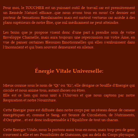
Pour moi, le TOUCHER est un puissant outil de travail car est premièrement
un Remède Naturel efficace...que nous avons tous en nous! Ce dernier est
porteur de Sensations Bienfaisantes mais est surtout vertueux car accède à des
plans supérieurs de notre Être, que nul médicament ne peut atteindre.
Les Soins que je propose visent donc d'une part à prendre soin de votre
Enveloppe Charnelle, mais aura toujours une répercussion sur votre Âme, en
vue de panser certaines Blessures Emotionnelles qui elles s'enfouissent dans
l'Inconscient et qui bien souvent demeurent en silence.
Énergie Vitale Universelle:
Mieux connue sous le nom de "Qi" ou "Ki", elle désigne ce Souffle d'Energie qui
circule et nous anime tous, autant choses ou êtres.
Elle est ce lien qui nous unit à l'Univers et que nous captons par notre
Respiration et notre Nourriture.
Cette Energie pure est diffusée dans notre corps par un réseau dense de canaux
énergétiques et, comme le Sang, est Source de Circulation, de Nutriments,
d'Oxygène... et est donc indispensable à l'Equilibre de tout un chacun.
Cette Energie Vitale, nous la portons aussi tous en nous, mais trop peu de gens
s'ouvrent à elle et ses Possibilités de Guérison, qui au delà du Corps physique,