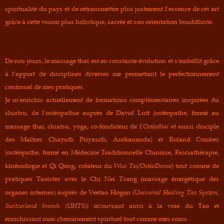
spiritualité du pays et de retransmettre plus justement l'essence de cet art
grâce à cette vision
plus
holistique
,
sacrée
et son
orientation bouddhiste.
De nos jours, le massage thaï est en constante évolution et s'embellit grâce
à l'apport de disciplines diverses me permettant le perfectionnement
continuel de mes pratiques.
Je m'enrichis actuellement de formations complémentaires inspirées du
shiatsu, de l'ostéopathie auprès de David Lutt (ostéopathe, formé au
Ostéothaï
massage thaï, shiatsu, yoga, co-fondateur de l'
et aussi disciple
des Maîtres Chayuth Priyasith, Asokananda) et Roland Combes
(ostéopathe, formé en Médecine Traditionnelle Chinoise, Fasciathérapie,
Wuo Taï/OstéoDanse
kinésiologie et Qi Qong, créateur du
) tout comme de
pratiques Taoïstes avec le Chi Nei Tsang (massage énergétique des
(Universal Healing Tao System,
organes internes) auprès de Veetao Hogan
Switzerland branch (UHTS))
m'ouvrant ainsi à la voie du Tao et
enrichissant mon cheminement spirituel tout comme mes soins.