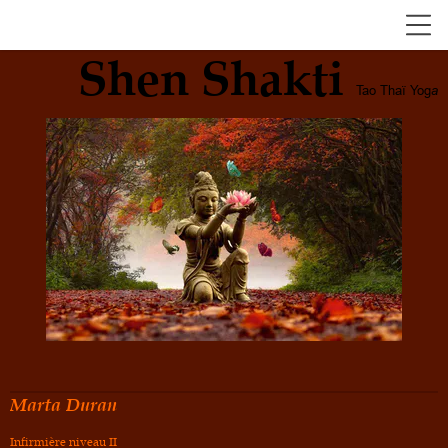
Shen Shakti
Tao Thaï Yog
a
Marta Duran
Infirmière niveau II