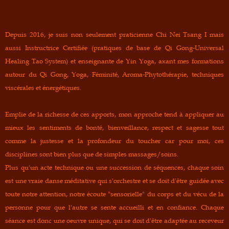
Depuis 2016, je suis non seulement praticienne Chi Nei Tsang I mais
aussi Instructrice Certifiée (pratiques de base de Qi Gong-Universal
Healing Tao System) et enseignante de Yin Yoga, axant mes formations
autour du Qi Gong, Yoga, Féminité, Aroma-Phytothérapie, techniques
viscérales et énergétiques.
Emplie de la richesse de ces apports, mon approche tend à appliquer au
mieux les sentiments de bonté,
bienveillance
, respect et
sagesse
tout
comme la justesse et la profondeur du toucher car pour moi, ces
disciplines sont bien plus que de simples massages/soins.
Plus qu'un acte technique ou une succession de séquences, chaque soin
est une
vraie danse méditative
qui s'orchestre et se doit d'être guidée avec
toute notre
attention
, notre
écoute
"sensorielle" du corps et du vécu de la
personne pour que l'autre se sente accueilli et en
confiance
. Chaque
séance est donc une
oeuvre unique
, qui se doit d'être
adaptée
au receveur