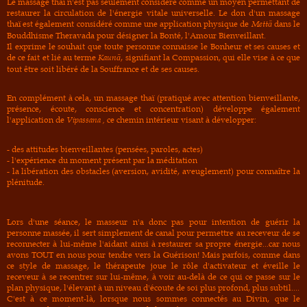
Le massage thaï n'est pas seulement considéré comme un moyen permettant de
restaurer la circulation de l'énergie vitale universelle. Le don d'un massage
thaï est également considéré comme une application physique de
M
ettā
dans le
Bouddhisme Theravada pour désigner la Bonté, l'Amour Bienveillant.
Il exprime le souhait que toute personne connaisse le Bonheur et ses causes et
de ce fait et lié au terme
Kaunā
, signifiant la Compassion, qui elle vise à ce que
tout être soit libéré de la Souffrance et de ses causes.
En complément à cela, un massage thaï (pratiqué avec attention bienveillante,
présence, écoute, conscience et concentration) développe également
l'application de
Vipassana
,
ce chemin intérieur visant à développer:
- des attitudes bienveillantes (pensées, paroles, actes)
- l'expérience du moment présent par la méditation
- la libération des obstacles (aversion, avidité, aveuglement) pour connaître la
plénitude.
Lors d'une séance, le masseur n'a donc pas pour intention de guérir la
personne massée, il sert simplement de canal pour permettre au receveur de se
reconnecter à lui-même l'aidant ainsi à restaurer sa propre énergie...car nous
avons TOUT en nous pour tendre vers la Guérison! Mais parfois, comme dans
ce style de massage, le thérapeute joue le rôle d'activateur et éveille le
receveur à se recentrer sur lui-même, à voir au-delà de ce qui ce passe sur le
plan physique, l'élevant à un niveau d'écoute de soi plus profond, plus subtil....
C'est à ce moment-là, lorsque nous sommes connectés au Divin, que le