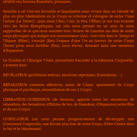
rétablit nos besoins Essentiels, primaires.
Sensible à cet Univers Invisible et Impalpable mais vivant dans un Monde de
plus en plus Matérialiste où le Corps se robotise et s'éloigne de notre Vraie
Nature (La Terre(!)...mais aussi l'Eau, l'Air, le Feu, l’Éther) je me suis tournée
vers les Soins Energétiques, car cela nous permet en un sens de nous
rapprocher de ce que nous sommes tous: Source de Lumière (au delà de notre
corps physique) qui malgré son inconsistance (Air), virevolte dans le Temps et
l'Espace (Ether), s'écoule (Eau) l'espace d'une Vie au travers de notre Corps
(Terre) pour nous fortifier (Feu), nous élever, donnant ainsi une sensation
d'Expansion.
Le Toucher et l'Energie Vitale, permettant d'accéder à la Mémoire Corporelle,
s'avèrent donc:
REVELATEUR (problèmes enfouis, émotions réprimées, frustrations, ...).
REPARATEUR (carences affectives, maux de l'Âme, apaisement du Corps
physique et psychique, réconciliation de nos 2 Corps).
LIBERATEUR/GUERISSEUR (de tensions, apporte outre les sensations de
relaxation, des Sensations d'Estime de Soi, de Grandeur, d'Expansion notre Être
et de nos Corps).
UNIFICATEUR (car nous permet progessivement de développer une
Conscience Corporelle, une Ecoute plus fine de notre Corps, d'être Centré dans
le Soi et le Maintenant).