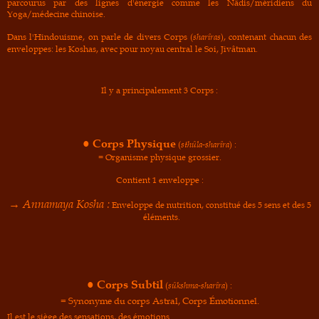
parcourus par des lignes d'énergie comme les N
âdis/méridiens
du
Yoga/médecine chinoise.
Dans l'Hindouisme, on parle de divers Corps (
sharîras
), contenant chacun des
enveloppes: les Koshas, avec pour noyau central le Soi, Jivâtman.
Il y a principalement 3 Corps :
● Corps Physique
(
sthûla-sharîra
) :
= Organisme physique grossier.
Contient 1 enveloppe :
→
A
nnamaya
K
osh
a :
Enveloppe de nutrition, constitué des 5 sens et des 5
éléments.
● Corps Subtil
(
sûkshma-sharîra
) :
= Synonyme du corps Astral, Corps Émotionnel.
Il est le siège des sensations, des émotions.