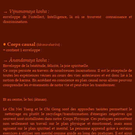
→ Vijnanamaya kosha :
enveloppe de l'intellect, Intelligence, là où se trouvent
connaissance et
discrimination.
● Corps causal
(
kârana-sharîra
) :
= contient 1 enveloppe :
→ Ânandamaya kosha :
Enveloppe de la béatitude, félicité, la joie spirituelle.
Ce corps persiste au travers de nombreuses incarnations. Il est le réceptacle de
toutes les expériences vécues au cours des vies antérieures et
est donc lié à la
notion de karma. En accédant en conscience au plan causal nous allons pouvoir
comprendre les évènements de notre vie et peut-être les transformer.
Et au centre, le Soi (âtman).
Le Chi Nei Tsang et le Chi Gong sont des approches taoïstes permettant le
nettoyage ou plutôt le recyclage/transformation d'énergies négatives qui
souvent sont cristallisées dans notre Corps Physique. Ces pratiques permettent
non seulement un travail sur le plan physique et émotionnel, mais aussi
agissent sur le plan spirituel et mental. La personne apprend grâce à certains
exercices à utiliser son mental comme guide au long des pratiques. Il est ainsi